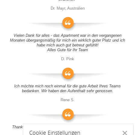
Dr. Mayr, Australien
Vielen Dank für alles - das Apartment war in den vergangenen
Monaten übergangsmäßig für mich ein wirklich guter Platz und ich
habe mich auch gut betreut gefühlt!
Alles Gute für Ihr Team
D. Pink
Ich möchte mich noch einmal für die gute Arbeit Ihres Teams
bedanken. Wir haben den Aufenthalt sehr genossen.
Rene S.
Thank you all for your support! It was a pleasure to stay at your
Cookie Einstellungen
apartment
Schlie