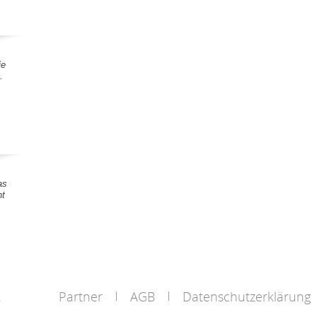
ie
.
as
nt
Partner
AGB
Datenschutzerklärung
s