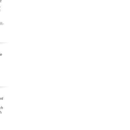
t
,
s
ft-
de
nt
ch
h