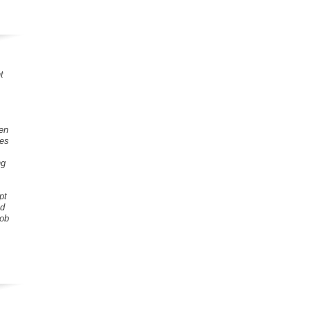
t
gen
tes
ng
pt
nd
Lob