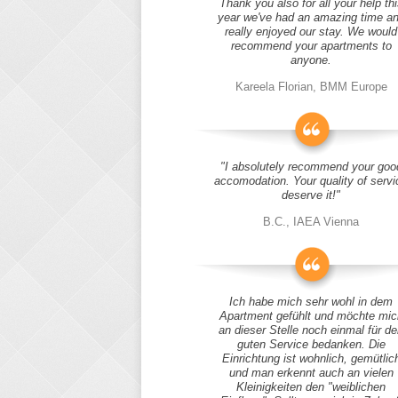
Thank you also for all your help thi
year we've had an amazing time a
really enjoyed our stay. We would
recommend your apartments to
anyone.
Kareela Florian, BMM Europe
"I absolutely recommend your goo
accomodation. Your quality of servi
deserve it!"
B.C., IAEA Vienna
Ich habe mich sehr wohl in dem
Apartment gefühlt und möchte mic
an dieser Stelle noch einmal für d
guten Service bedanken. Die
Einrichtung ist wohnlich, gemütlic
und man erkennt auch an vielen
Kleinigkeiten den "weiblichen