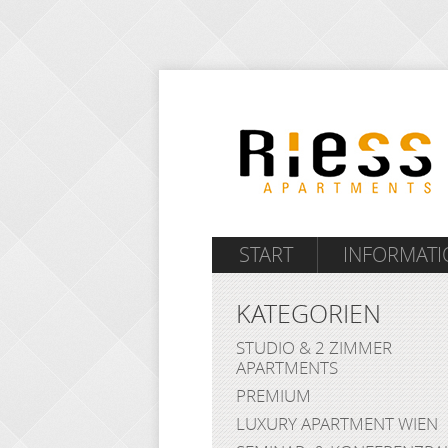
START
INFORMAT
KATEGORIEN
STUDIO & 2 ZIMMER
APARTMENTS
PREMIUM
LUXURY APARTMENT WIEN