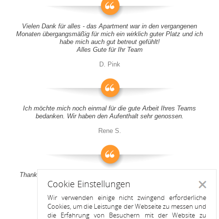
Vielen Dank für alles - das Apartment war in den vergangenen
Monaten übergangsmäßig für mich ein wirklich guter Platz und ich
habe mich auch gut betreut gefühlt!
Alles Gute für Ihr Team
D. Pink
Ich möchte mich noch einmal für die gute Arbeit Ihres Teams
bedanken. Wir haben den Aufenthalt sehr genossen.
Rene S.
Thank you all for your support! It was a pleasure to stay at your
Cookie Einstellungen
apartment
Schlie
Wir verwenden einige nicht zwingend erforderliche
Anitah S.
Cookies, um die Leistunge der Webseite zu messen und
die Erfahrung von Besuchern mit der Website zu