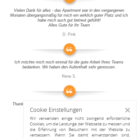
Vielen Dank für alles - das Apartment war in den vergangenen
Monaten übergangsmäßig für mich ein wirklich guter Platz und ich
habe mich auch gut betreut gefühlt!
Alles Gute für Ihr Team
D. Pink
Ich möchte mich noch einmal für die gute Arbeit Ihres Teams
bedanken. Wir haben den Aufenthalt sehr genossen.
Rene S.
Thank you all for your support! It was a pleasure to stay at your
Cookie Einstellungen
apartment
Schlie
Wir verwenden einige nicht zwingend erforderliche
Anitah S.
Cookies, um die Leistunge der Webseite zu messen und
die Erfahrung von Besuchern mit der Website zu
verbessern. Wenn Sie damit einverstanden sind,