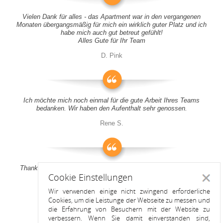
Vielen Dank für alles - das Apartment war in den vergangenen
Monaten übergangsmäßig für mich ein wirklich guter Platz und ich
habe mich auch gut betreut gefühlt!
Alles Gute für Ihr Team
D. Pink
Ich möchte mich noch einmal für die gute Arbeit Ihres Teams
bedanken. Wir haben den Aufenthalt sehr genossen.
Rene S.
Thank you all for your support! It was a pleasure to stay at your
Cookie Einstellungen
apartment
Schlie
Wir verwenden einige nicht zwingend erforderliche
Anitah S.
Cookies, um die Leistunge der Webseite zu messen und
die Erfahrung von Besuchern mit der Website zu
verbessern. Wenn Sie damit einverstanden sind,