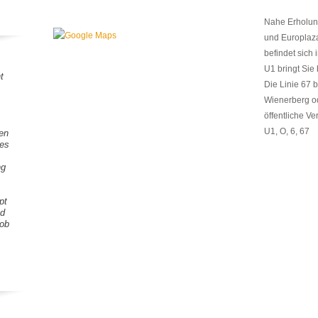
Nahe Erholun
und Europlaz
befindet sich
U1 bringt Sie
t
Die Linie 67 
Wienerberg od
öffentliche Ve
U1, O, 6, 67
gen
tes
ng
pt
nd
Lob