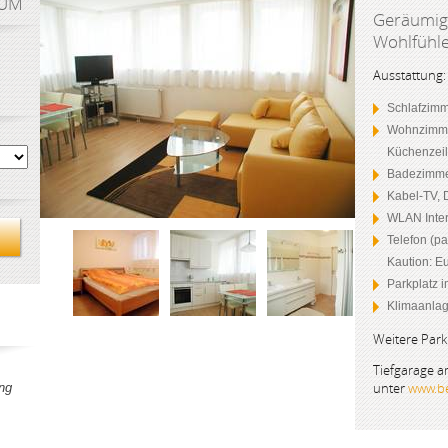
AUM
Geräumig
Wohlfühl
Ausstattung:
Schlafzimm
Wohnzimmer
Küchenzei
Badezimme
Kabel-TV, 
WLAN Inter
Telefon (pa
Kaution: Eu
Parkplatz 
Klimaanla
Weitere Park
Tiefgarage 
unter
www.be
ng