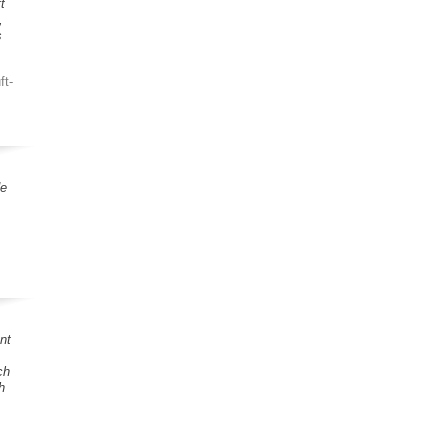
t
,
s
ft-
de
nt
ch
h