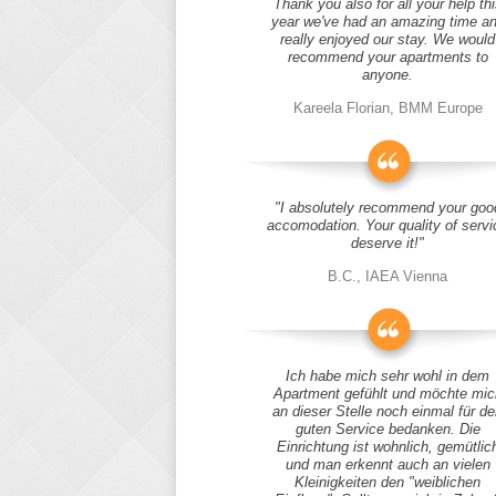
Thank you also for all your help thi
year we've had an amazing time a
really enjoyed our stay. We would
recommend your apartments to
anyone.
Kareela Florian, BMM Europe
"I absolutely recommend your goo
accomodation. Your quality of servi
deserve it!"
B.C., IAEA Vienna
Ich habe mich sehr wohl in dem
Apartment gefühlt und möchte mic
an dieser Stelle noch einmal für d
guten Service bedanken. Die
Einrichtung ist wohnlich, gemütlic
und man erkennt auch an vielen
Kleinigkeiten den "weiblichen