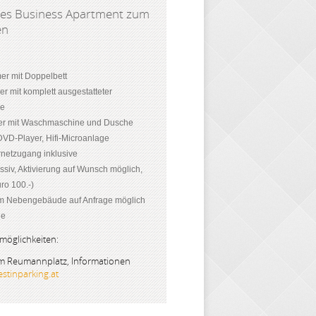
es Business Apartment zum
en
er mit Doppelbett
 mit komplett ausgestatteter
le
r mit Waschmaschine und Dusche
DVD-Player, Hifi-Microanlage
netzugang inklusive
ssiv, Aktivierung auf Wunsch möglich,
ro 100.-)
im Nebengebäude auf Anfrage möglich
ge
möglichkeiten:
am Reumannplatz, Informationen
stinparking.at