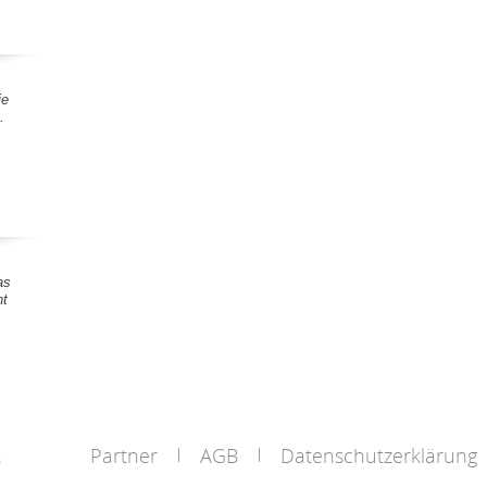
ie
.
as
nt
Partner
AGB
Datenschutzerklärung
s