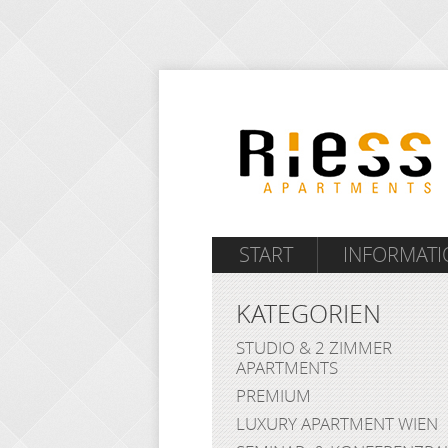
START
INFORMAT
KATEGORIEN
STUDIO & 2 ZIMMER
APARTMENTS
PREMIUM
LUXURY APARTMENT WIEN