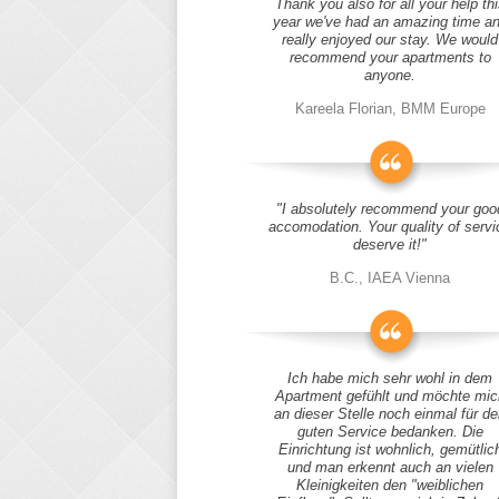
Thank you also for all your help thi
year we've had an amazing time a
really enjoyed our stay. We would
recommend your apartments to
anyone.
Kareela Florian, BMM Europe
"I absolutely recommend your goo
accomodation. Your quality of servi
deserve it!"
B.C., IAEA Vienna
Ich habe mich sehr wohl in dem
Apartment gefühlt und möchte mic
an dieser Stelle noch einmal für d
guten Service bedanken. Die
Einrichtung ist wohnlich, gemütlic
und man erkennt auch an vielen
Kleinigkeiten den "weiblichen