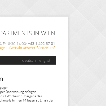
APARTMENTS IN WIEN
, Fr. 8:30-14:00:
+43 1 402 57 01
age außerhalb unserer Bürozeiten?
deutsch
english
n
tgegen
per Überweisung erfolgen.
stens 1 Woche vor Übergabe des
 jeweils binnen 14 Tagen ab Erhalt der