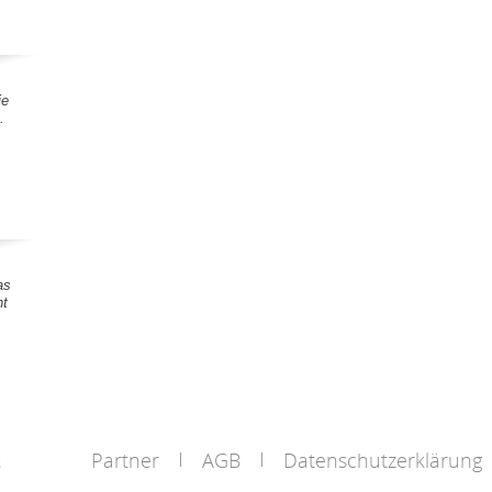
ie
.
as
nt
Partner
AGB
Datenschutzerklärung
s