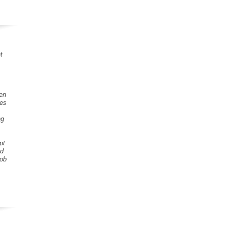
t
gen
tes
ng
pt
nd
Lob