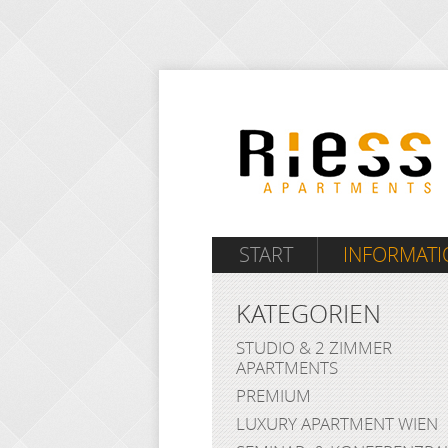
START
INFORMAT
KATEGORIEN
STUDIO & 2 ZIMMER
APARTMENTS
PREMIUM
LUXURY APARTMENT WIEN