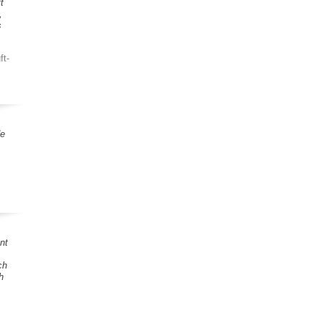
t
,
s
ft-
de
nt
ch
h