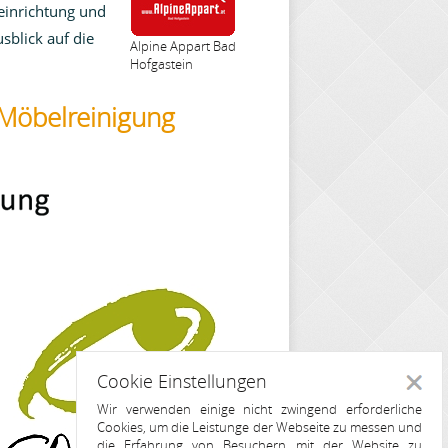
einrichtung und
sblick auf die
Alpine Appart Bad
Hofgastein
 Möbelreinigung
Cookie Einstellungen
Schlie
Wir verwenden einige nicht zwingend erforderliche
Cookies, um die Leistunge der Webseite zu messen und
die Erfahrung von Besuchern mit der Website zu