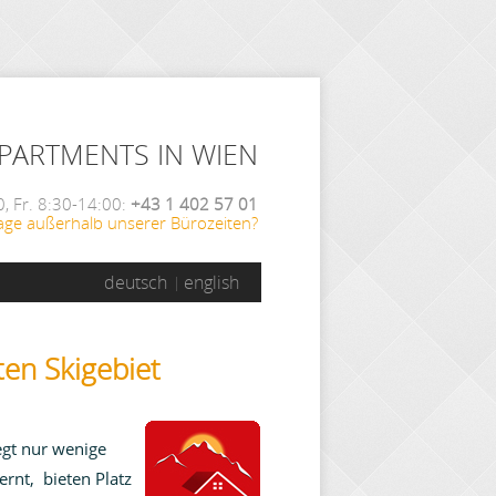
APARTMENTS IN WIEN
, Fr. 8:30-14:00:
+43 1 402 57 01
age außerhalb unserer Bürozeiten?
deutsch
english
en Skigebiet
egt nur wenige
rnt, bieten Platz