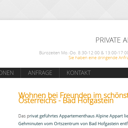
PRIVATE 
Bürozeiten Mo.-Do. 8:30-12:00 & 13:00-17:00
Sie haben eine dringende Anfr
IONEN
ANFRAGE
KONTAKT
Wohnen bei Freunden im schönst
Österreichs - Bad Hofgastein
Das p
rivat geführtes Appartementhaus Alpine Appart li
Gehminuten vom Ortszentrum von Bad Hofgastein entfe