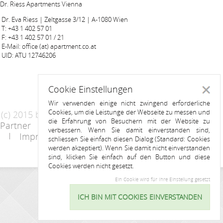
Dr. Riess Apartments Vienna
Dr. Eva Riess | Zeltgasse 3/12 | A-1080 Wien
T: +43 1 402 57 01
F: +43 1 402 57 01 / 21
E-Mail: office (at) apartment.co.at
UID: ATU 12746206
Cookie Einstellungen
Schlie
Wir verwenden einige nicht zwingend erforderliche
Cookies, um die Leistunge der Webseite zu messen und
(c) 2015 by Riess Apartments
die Erfahrung von Besuchern mit der Website zu
Partner
AGB
Datenschutzerklärung
verbessern. Wenn Sie damit einverstanden sind,
Impressum
Kontakt
schliessen Sie einfach diesen Dialog (Standard: Cookies
werden akzeptiert). Wenn Sie damit nicht einverstanden
sind, klicken Sie einfach auf den Button und diese
Cookies werden nicht gesetzt.
Ein Cookie wird für Ihre Einstellung gesetzt
ANFRAGE
ICH BIN MIT COOKIES EINVERSTANDEN
Cookie
Einstellu
Name: *