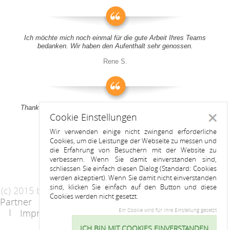
Ich möchte mich noch einmal für die gute Arbeit Ihres Teams
bedanken. Wir haben den Aufenthalt sehr genossen.
Rene S.
Thank you all for your support! It was a pleasure to stay at your
Cookie Einstellungen
apartment
Schlie
Wir verwenden einige nicht zwingend erforderliche
Anitah S.
Cookies, um die Leistunge der Webseite zu messen und
die Erfahrung von Besuchern mit der Website zu
verbessern. Wenn Sie damit einverstanden sind,
schliessen Sie einfach diesen Dialog (Standard: Cookies
werden akzeptiert). Wenn Sie damit nicht einverstanden
sind, klicken Sie einfach auf den Button und diese
(c) 2015 by Riess Apartments
Cookies werden nicht gesetzt.
Partner
AGB
Datenschutzerklärung
Impressum
Kontakt
Ein Cookie wird für Ihre Einstellung gesetzt
ICH BIN MIT COOKIES EINVERSTANDEN