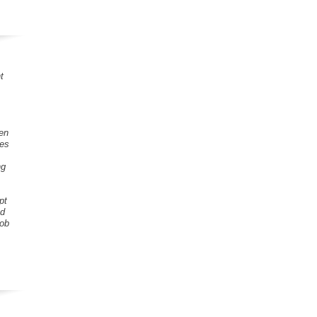
t
gen
tes
ng
pt
nd
Lob