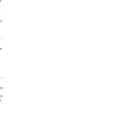
t
,
s
ft-
de
nt
ch
h