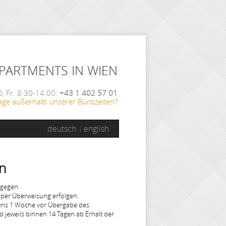
APARTMENTS IN WIEN
, Fr. 8:30-14:00:
+43 1 402 57 01
age außerhalb unserer Bürozeiten?
deutsch
english
n
tgegen
per Überweisung erfolgen.
stens 1 Woche vor Übergabe des
 jeweils binnen 14 Tagen ab Erhalt der