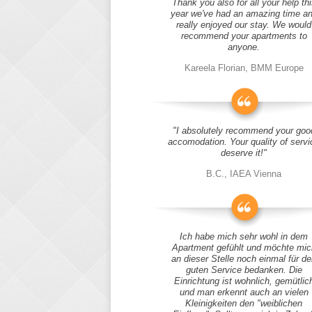
Thank you also for all your help thi
year we've had an amazing time a
really enjoyed our stay. We would
recommend your apartments to
anyone.
Kareela Florian, BMM Europe
"I absolutely recommend your goo
accomodation. Your quality of servi
deserve it!"
B.C., IAEA Vienna
Ich habe mich sehr wohl in dem
Apartment gefühlt und möchte mic
an dieser Stelle noch einmal für d
guten Service bedanken. Die
Einrichtung ist wohnlich, gemütlic
und man erkennt auch an vielen
Kleinigkeiten den "weiblichen