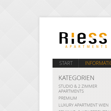
START
INFORMAT
KATEGORIEN
STUDIO & 2 ZIMMER
APARTMENTS
PREMIUM
LUXURY APARTMENT WIEN