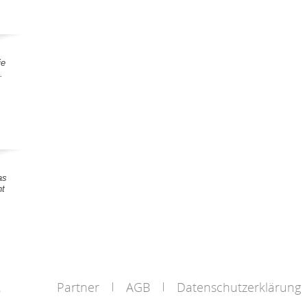
ie
.
as
nt
Partner
AGB
Datenschutzerklärung
s