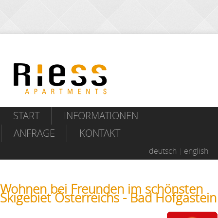
START
INFORMATIONEN
ANFRAGE
KONTAKT
deutsch
english
Wohnen bei Freunden im schönsten
Skigebiet Österreichs - Bad Hofgastein