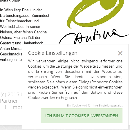
mitten Wien
In Wien liegt Friaul in der
Bartensteingasse. Zumindest
für Feinschmecker und
Weinliebhaber. In seiner
kleinen, aber feinen Cantina
Osteria Friulana lädt der
Gastwirt und Haubenkoch
Anton Mimra zu einer
Cookie Einstellungen
Schlie
Geschmacksreise in die
verborgensten Täler rund um Udine.
Wir verwenden einige nicht zwingend erforderliche
Cookies, um die Leistunge der Webseite zu messen und
die Erfahrung von Besuchern mit der Website zu
verbessern. Wenn Sie damit einverstanden sind,
schliessen Sie einfach diesen Dialog (Standard: Cookies
werden akzeptiert). Wenn Sie damit nicht einverstanden
sind, klicken Sie einfach auf den Button und diese
(c) 2015 by Riess Apartments
Cookies werden nicht gesetzt.
Partner
AGB
Datenschutzerklärung
Ein Cookie wird für Ihre Einstellung gesetzt
Impressum
Kontakt
ICH BIN MIT COOKIES EINVERSTANDEN
Cookie
Einstellu