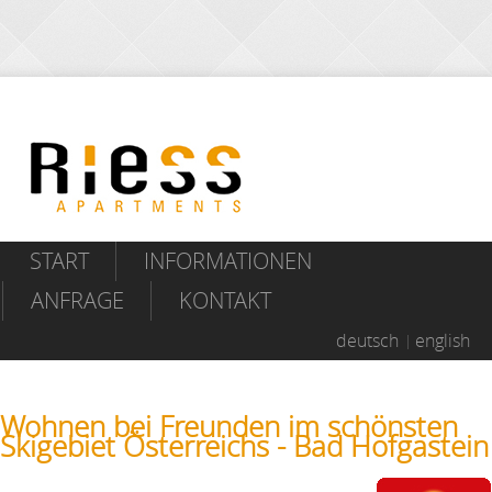
START
INFORMATIONEN
ANFRAGE
KONTAKT
deutsch
english
Wohnen bei Freunden im schönsten
Skigebiet Österreichs - Bad Hofgastein