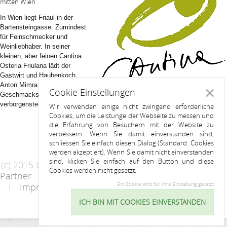
mitten Wien
In Wien liegt Friaul in der
Bartensteingasse. Zumindest
für Feinschmecker und
Weinliebhaber. In seiner
kleinen, aber feinen Cantina
Osteria Friulana lädt der
Gastwirt und Haubenkoch
Anton Mimra zu einer
Cookie Einstellungen
Schlie
Geschmacksreise in die
verborgensten Täler rund um Udine.
Wir verwenden einige nicht zwingend erforderliche
Cookies, um die Leistunge der Webseite zu messen und
die Erfahrung von Besuchern mit der Website zu
verbessern. Wenn Sie damit einverstanden sind,
schliessen Sie einfach diesen Dialog (Standard: Cookies
werden akzeptiert). Wenn Sie damit nicht einverstanden
sind, klicken Sie einfach auf den Button und diese
(c) 2015 by Riess Apartments
Cookies werden nicht gesetzt.
Partner
AGB
Datenschutzerklärung
Ein Cookie wird für Ihre Einstellung gesetzt
Impressum
Kontakt
ICH BIN MIT COOKIES EINVERSTANDEN
Cookie
Einstellu