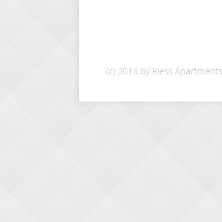
(c) 2015 by Riess Apartment
ANFRAGE
Name: *
E-Mail: *
Von - Bis:
Kommentare: