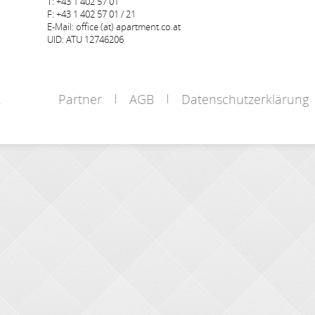
T: +43 1 402 57 01
F: +43 1 402 57 01 / 21
E-Mail: office (at) apartment.co.at
UID: ATU 12746206
Partner
AGB
Datenschutzerklärung
s