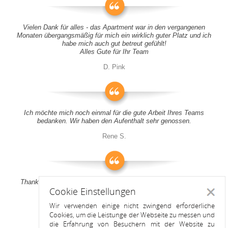
Vielen Dank für alles - das Apartment war in den vergangenen
Monaten übergangsmäßig für mich ein wirklich guter Platz und ich
habe mich auch gut betreut gefühlt!
Alles Gute für Ihr Team
D. Pink
Ich möchte mich noch einmal für die gute Arbeit Ihres Teams
bedanken. Wir haben den Aufenthalt sehr genossen.
Rene S.
Thank you all for your support! It was a pleasure to stay at your
Cookie Einstellungen
apartment
Schlie
Wir verwenden einige nicht zwingend erforderliche
Anitah S.
Cookies, um die Leistunge der Webseite zu messen und
die Erfahrung von Besuchern mit der Website zu