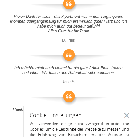
Vielen Dank für alles - das Apartment war in den vergangenen
Monaten übergangsmäßig für mich ein wirklich guter Platz und ich
habe mich auch gut betreut gefühlt!
Alles Gute für Ihr Team
D. Pink
Ich möchte mich noch einmal für die gute Arbeit Ihres Teams
bedanken. Wir haben den Aufenthalt sehr genossen.
Rene S.
Thank you all for your support! It was a pleasure to stay at your
Cookie Einstellungen
apartment
Schlie
Wir verwenden einige nicht zwingend erforderliche
Anitah S.
Cookies, um die Leistunge der Webseite zu messen und
die Erfahrung von Besuchern mit der Website zu