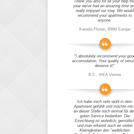
Thank you also for all your help thi
year we've had an amazing time a
really enjoyed our stay. We would
recommend your apartments to
anyone.
Kareela Florian, BMM Europe
"I absolutely recommend your goo
accomodation. Your quality of servi
deserve it!"
B.C., IAEA Vienna
Ich habe mich sehr wohl in dem
Apartment gefühlt und möchte mic
an dieser Stelle noch einmal für d
guten Service bedanken. Die
Einrichtung ist wohnlich, gemütlic
und man erkennt auch an vielen
Kleinigkeiten den "weiblichen