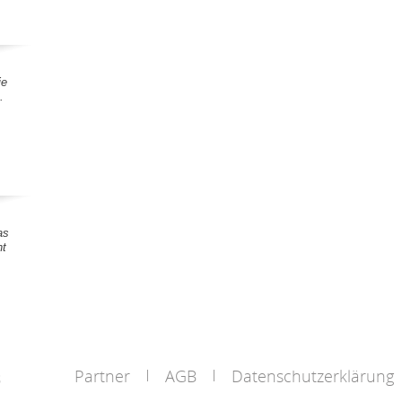
ie
.
as
nt
Partner
AGB
Datenschutzerklärung
s