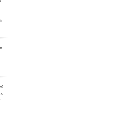
t
,
s
ft-
de
nt
ch
h