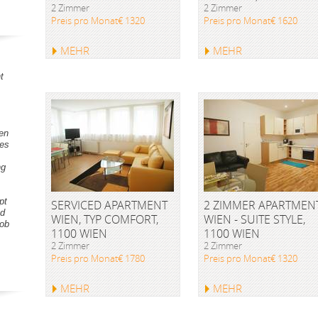
2 Zimmer
2 Zimmer
Preis pro Monat€ 1320
Preis pro Monat€ 1620
MEHR
MEHR
t
gen
tes
ng
pt
SERVICED APARTMENT
2 ZIMMER APARTMEN
nd
WIEN, TYP COMFORT,
WIEN - SUITE STYLE,
Lob
1100 WIEN
1100 WIEN
2 Zimmer
2 Zimmer
Preis pro Monat€ 1780
Preis pro Monat€ 1320
MEHR
MEHR