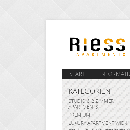
START
INFORMAT
KATEGORIEN
STUDIO & 2 ZIMMER
APARTMENTS
PREMIUM
LUXURY APARTMENT WIEN