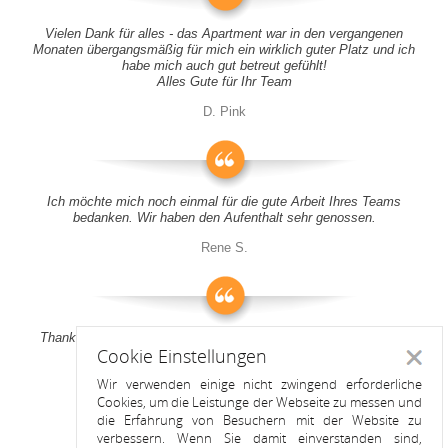
Vielen Dank für alles - das Apartment war in den vergangenen
Monaten übergangsmäßig für mich ein wirklich guter Platz und ich
habe mich auch gut betreut gefühlt!
Alles Gute für Ihr Team
D. Pink
Ich möchte mich noch einmal für die gute Arbeit Ihres Teams
bedanken. Wir haben den Aufenthalt sehr genossen.
Rene S.
Thank you all for your support! It was a pleasure to stay at your
Cookie Einstellungen
apartment
Schlie
Wir verwenden einige nicht zwingend erforderliche
Anitah S.
Cookies, um die Leistunge der Webseite zu messen und
die Erfahrung von Besuchern mit der Website zu
verbessern. Wenn Sie damit einverstanden sind,