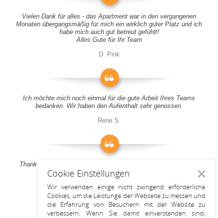
Vielen Dank für alles - das Apartment war in den vergangenen
Monaten übergangsmäßig für mich ein wirklich guter Platz und ich
habe mich auch gut betreut gefühlt!
Alles Gute für Ihr Team
D. Pink
Ich möchte mich noch einmal für die gute Arbeit Ihres Teams
bedanken. Wir haben den Aufenthalt sehr genossen.
Rene S.
Thank you all for your support! It was a pleasure to stay at your
Cookie Einstellungen
apartment
Schlie
Wir verwenden einige nicht zwingend erforderliche
Anitah S.
Cookies, um die Leistunge der Webseite zu messen und
die Erfahrung von Besuchern mit der Website zu
verbessern. Wenn Sie damit einverstanden sind,