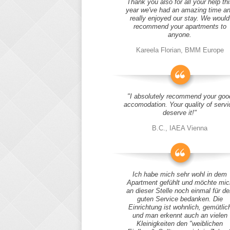
Thank you also for all your help thi
year we've had an amazing time a
really enjoyed our stay. We would
recommend your apartments to
anyone.
Kareela Florian, BMM Europe
"I absolutely recommend your goo
accomodation. Your quality of servi
deserve it!"
B.C., IAEA Vienna
Ich habe mich sehr wohl in dem
Apartment gefühlt und möchte mic
an dieser Stelle noch einmal für d
guten Service bedanken. Die
Einrichtung ist wohnlich, gemütlic
und man erkennt auch an vielen
Kleinigkeiten den "weiblichen