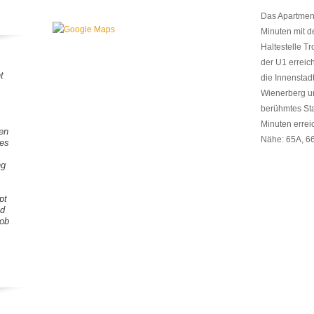
Das Apartment
Minuten mit d
Haltestelle Tr
der U1 errei
t
die Innenstad
Wienerberg u
berühmtes Sta
Minuten erreic
gen
Nähe: 65A, 66
tes
ng
pt
nd
Lob