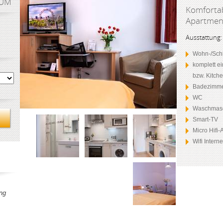
AUM
Komfortab
Apartment
Ausstattung:
Wohn-/Schl
komplett e
bzw. Kitch
Badezimme
WC
Waschmas
Smart-TV
Micro Hifi
Wifi Intern
ng