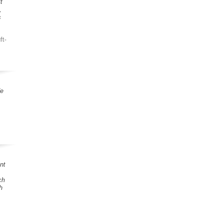
t
,
s
ft-
de
nt
ch
h