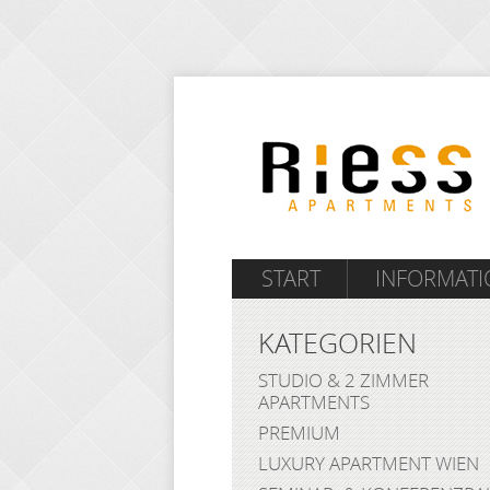
START
INFORMAT
KATEGORIEN
STUDIO & 2 ZIMMER
APARTMENTS
PREMIUM
LUXURY APARTMENT WIEN