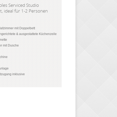
les Serviced Studio
, ideal für 1-2 Personen
afzimmer mit Doppelbett
ingerichtete & ausgestattete Küchenzeile
enette
r mit Dusche
chine
-Anlage
etzugang inklusive