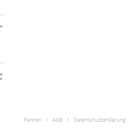
ie
.
as
nt
Partner
AGB
Datenschutzerklärung
s