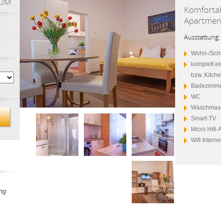
AUM
Komfortab
Apartment
Ausstattung:
Wohn-/Schl
komplett e
bzw. Kitch
Badezimme
WC
Waschmas
Smart-TV
Micro Hifi
Wifi Intern
ng