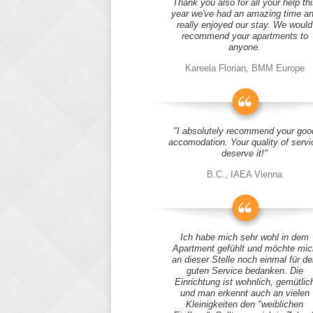
Thank you also for all your help thi
year we've had an amazing time a
really enjoyed our stay. We would
recommend your apartments to
anyone.
Kareela Florian, BMM Europe
"I absolutely recommend your goo
accomodation. Your quality of servi
deserve it!"
B.C., IAEA Vienna
Ich habe mich sehr wohl in dem
Apartment gefühlt und möchte mic
an dieser Stelle noch einmal für d
guten Service bedanken. Die
Einrichtung ist wohnlich, gemütlic
und man erkennt auch an vielen
Kleinigkeiten den "weiblichen