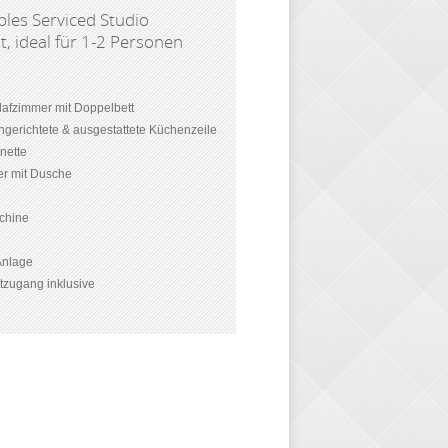
les Serviced Studio
, ideal für 1-2 Personen
afzimmer mit Doppelbett
ingerichtete & ausgestattete Küchenzeile
enette
r mit Dusche
chine
-Anlage
etzugang inklusive