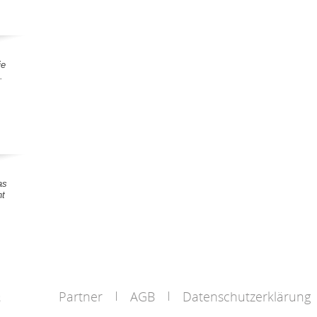
ie
.
as
nt
Partner
AGB
Datenschutzerklärung
s