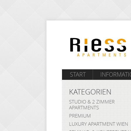
START
INFORMAT
KATEGORIEN
STUDIO & 2 ZIMMER
APARTMENTS
PREMIUM
LUXURY APARTMENT WIEN