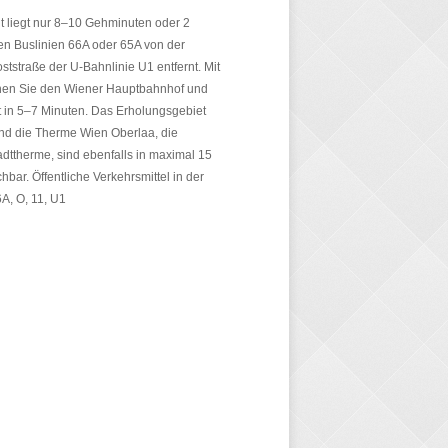
 liegt nur 8–10 Gehminuten oder 2
en Buslinien 66A oder 65A von der
oststraße der U-Bahnlinie U1 entfernt. Mit
chen Sie den Wiener Hauptbahnhof und
t in 5–7 Minuten. Das Erholungsgebiet
nd die Therme Wien Oberlaa, die
dttherme, sind ebenfalls in maximal 15
hbar. Öffentliche Verkehrsmittel in der
A, O, 11, U1