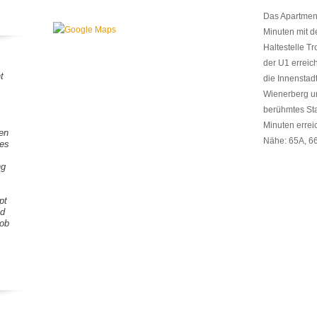
Das Apartment
Minuten mit d
Haltestelle Tr
der U1 errei
t
die Innenstad
Wienerberg u
berühmtes Sta
Minuten erreic
gen
Nähe: 65A, 66
tes
ng
pt
nd
Lob