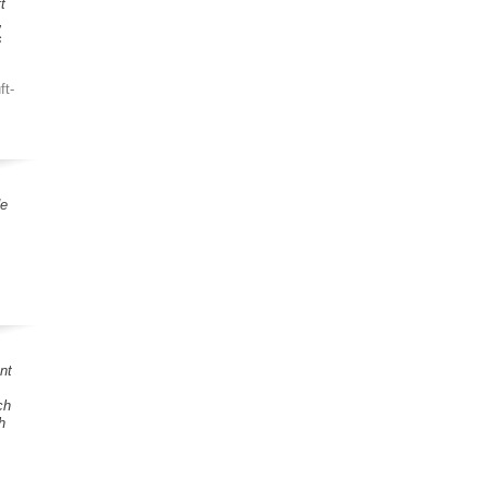
t
,
s
ft-
de
nt
ch
h