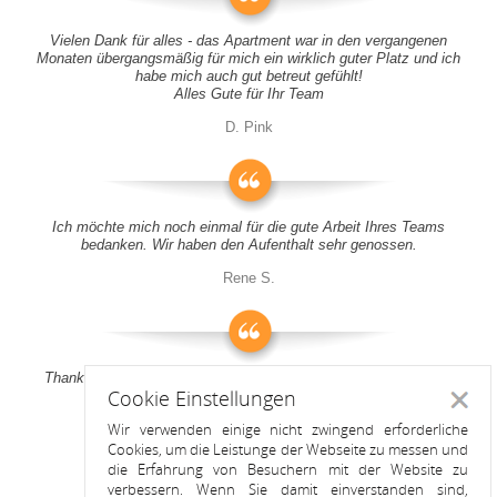
Vielen Dank für alles - das Apartment war in den vergangenen
Monaten übergangsmäßig für mich ein wirklich guter Platz und ich
habe mich auch gut betreut gefühlt!
Alles Gute für Ihr Team
D. Pink
Ich möchte mich noch einmal für die gute Arbeit Ihres Teams
bedanken. Wir haben den Aufenthalt sehr genossen.
Rene S.
Thank you all for your support! It was a pleasure to stay at your
Cookie Einstellungen
apartment
Schlie
Wir verwenden einige nicht zwingend erforderliche
Anitah S.
Cookies, um die Leistunge der Webseite zu messen und
die Erfahrung von Besuchern mit der Website zu
verbessern. Wenn Sie damit einverstanden sind,