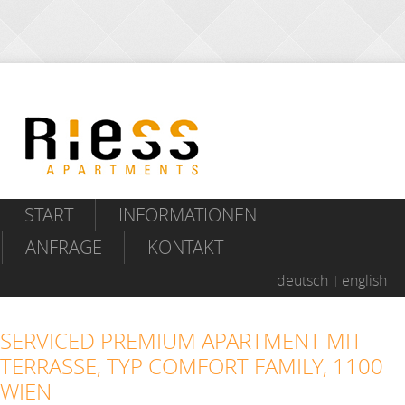
START
INFORMATIONEN
ANFRAGE
KONTAKT
deutsch
english
SERVICED PREMIUM APARTMENT MIT
TERRASSE, TYP COMFORT FAMILY, 1100
WIEN