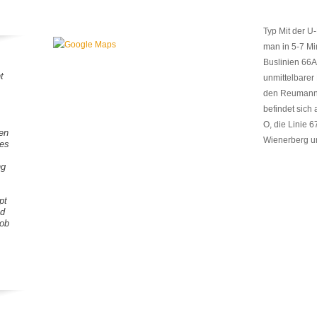
Typ Mit der U
man in 5-7 Mi
Buslinien 66A
t
unmittelbarer
den Reumannpl
befindet sich 
O, die Linie 
gen
Wienerberg u
tes
ng
pt
nd
Lob