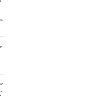
t
,
s
ft-
de
nt
ch
h