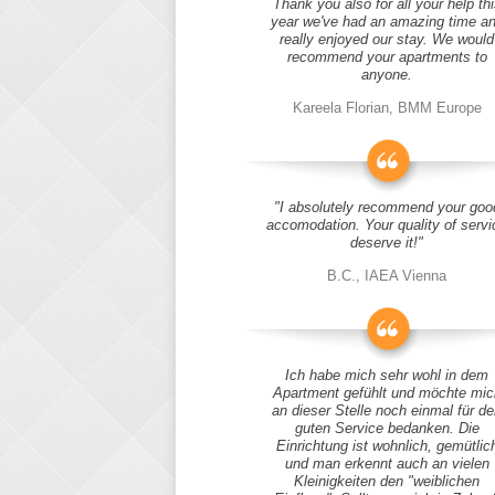
Thank you also for all your help thi
year we've had an amazing time a
really enjoyed our stay. We would
recommend your apartments to
anyone.
Kareela Florian, BMM Europe
"I absolutely recommend your goo
accomodation. Your quality of servi
deserve it!"
B.C., IAEA Vienna
Ich habe mich sehr wohl in dem
Apartment gefühlt und möchte mic
an dieser Stelle noch einmal für d
guten Service bedanken. Die
Einrichtung ist wohnlich, gemütlic
und man erkennt auch an vielen
Kleinigkeiten den "weiblichen