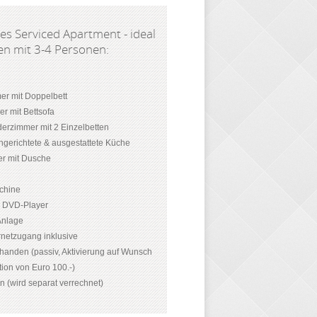
s Serviced Apartment - ideal
ien mit 3-4 Personen:
er mit Doppelbett
r mit Bettsofa
derzimmer mit 2 Einzelbetten
ingerichtete & ausgestattete Küche
r mit Dusche
chine
d DVD-Player
-Anlage
netzugang inklusive
rhanden (passiv, Aktivierung auf Wunsch
ion von Euro 100.-)
on (wird separat verrechnet)