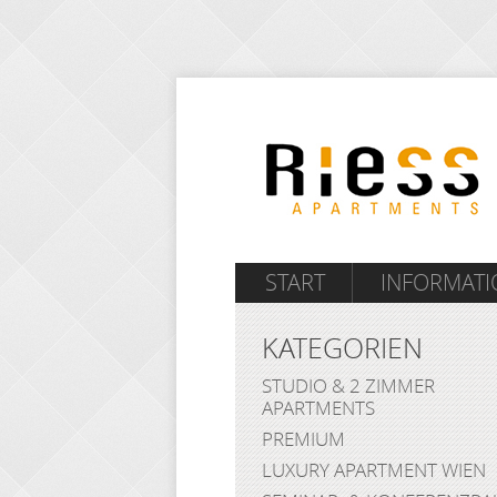
START
INFORMAT
KATEGORIEN
STUDIO & 2 ZIMMER
APARTMENTS
PREMIUM
LUXURY APARTMENT WIEN