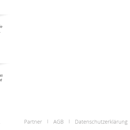
ie
.
as
nt
Partner
AGB
Datenschutzerklärung
s