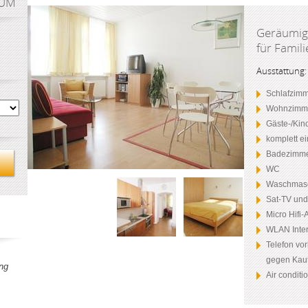
AUM
Geräumige
für Famil
Ausstattung:
Schlafzimm
Wohnzimme
Gäste-/Kin
komplett e
Badezimme
WC
Waschmas
Sat-TV un
Micro Hifi
WLAN Inter
Telefon vo
gegen Kaut
ng
Air conditi