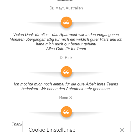
Dr. Mayr, Australien
Vielen Dank für alles - das Apartment war in den vergangenen
Monaten übergangsmäßig für mich ein wirklich guter Platz und ich
habe mich auch gut betreut gefühlt!
Alles Gute für Ihr Team
D. Pink
Ich möchte mich noch einmal für die gute Arbeit Ihres Teams
bedanken. Wir haben den Aufenthalt sehr genossen.
Rene S.
Thank you all for your support! It was a pleasure to stay at your
Cookie Einstellungen
apartment
Schlie