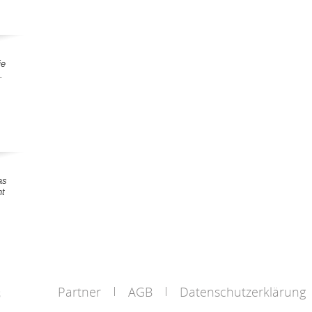
ie
.
as
nt
Partner
AGB
Datenschutzerklärung
s