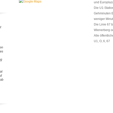
und Europlaz
Die U1-Statio
Gehminuten En
weniger Minut
Die Linie 67 
t
Wienerberg o
Alle öffentlic
U1, O, 6, 67
gen
tes
ng
pt
nd
Lob