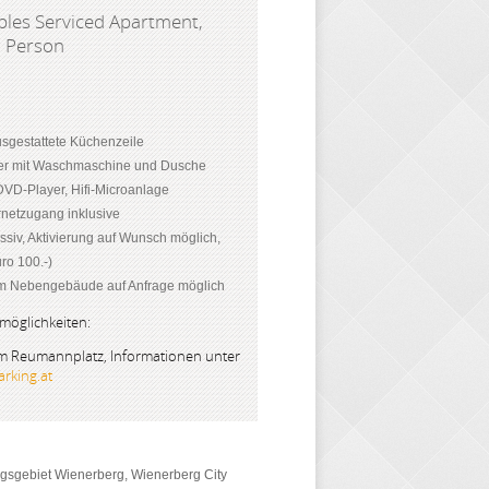
les Serviced Apartment,
1 Person
usgestattete Küchenzeile
r mit Waschmaschine und Dusche
DVD-Player, Hifi-Microanlage
netzugang inklusive
ssiv, Aktivierung auf Wunsch möglich,
ro 100.-)
im Nebengebäude auf Anfrage möglich
möglichkeiten:
am Reumannplatz, Informationen unter
rking.at
gsgebiet Wienerberg, Wienerberg City