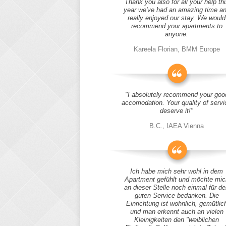
Thank you also for all your help thi
year we've had an amazing time a
really enjoyed our stay. We would
recommend your apartments to
anyone.
Kareela Florian, BMM Europe
"I absolutely recommend your goo
accomodation. Your quality of servi
deserve it!"
B.C., IAEA Vienna
Ich habe mich sehr wohl in dem
Apartment gefühlt und möchte mic
an dieser Stelle noch einmal für d
guten Service bedanken. Die
Einrichtung ist wohnlich, gemütlic
und man erkennt auch an vielen
Kleinigkeiten den "weiblichen