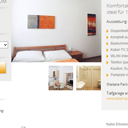
AUM
Komfortab
ideal für 
Ausstattung:
Doppelbett
komplett a
Badezimme
Kabel-TV, 
WLAN Inter
Telefon (pa
Kaution: Eu
Parkplatz 
Weitere Park
Tiefgarage 
www.bestinpa
ng
Nahe Erholun