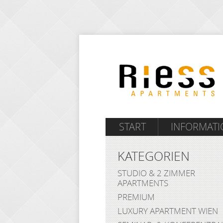
START
INFORMAT
KATEGORIEN
STUDIO & 2 ZIMMER
APARTMENTS
PREMIUM
LUXURY APARTMENT WIEN