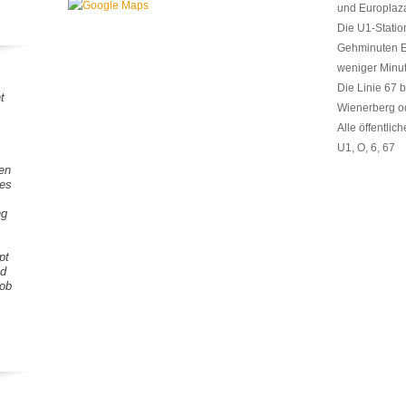
und Europlaz
Die U1-Statio
Gehminuten En
weniger Minut
Die Linie 67 
t
Wienerberg o
Alle öffentlic
U1, O, 6, 67
gen
tes
ng
pt
nd
Lob