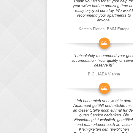
Thank you also for all your help thi
year we've had an amazing time a
really enjoyed our stay. We would
recommend your apartments to
anyone.
Kareela Florian, BMM Europe
"I absolutely recommend your goo
accomodation. Your quality of servi
deserve it!"
B.C., IAEA Vienna
Ich habe mich sehr wohl in dem
Apartment gefühlt und möchte mic
an dieser Stelle noch einmal für d
guten Service bedanken. Die
Einrichtung ist wohnlich, gemütlic
und man erkennt auch an vielen
Kleinigkeiten den "weiblichen