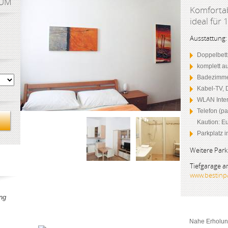
AUM
Komfortab
ideal für 
Ausstattung:
Doppelbett
komplett a
Badezimme
Kabel-TV, 
WLAN Inter
Telefon (pa
Kaution: Eu
Parkplatz 
Weitere Park
Tiefgarage 
www.bestinpa
ng
Nahe Erholun