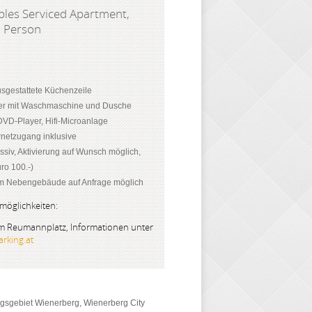
les Serviced Apartment,
1 Person
usgestattete Küchenzeile
r mit Waschmaschine und Dusche
DVD-Player, Hifi-Microanlage
netzugang inklusive
ssiv, Aktivierung auf Wunsch möglich,
ro 100.-)
im Nebengebäude auf Anfrage möglich
möglichkeiten:
am Reumannplatz, Informationen unter
rking.at
gsgebiet Wienerberg, Wienerberg City