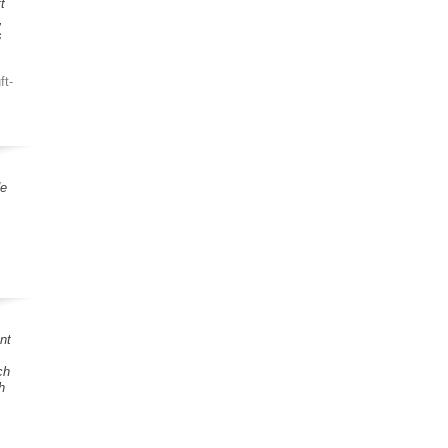
t
,
s
ft-
de
nt
ch
h