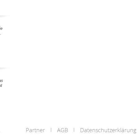
ie
.
as
nt
Partner
AGB
Datenschutzerklärung
s