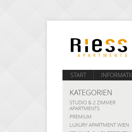
START
INFORMAT
KATEGORIEN
STUDIO & 2 ZIMMER
APARTMENTS
PREMIUM
LUXURY APARTMENT WIEN