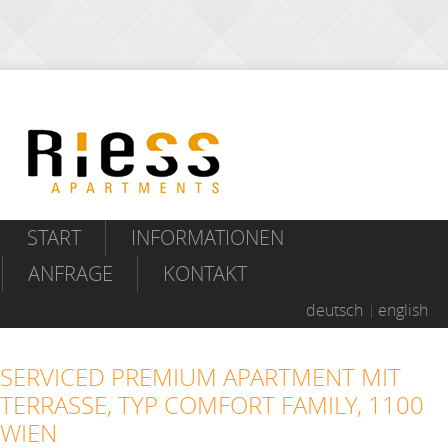
START
INFORMATIONEN
ANFRAGE
KONTAKT
deutsch
english
SERVICED PREMIUM APARTMENT MIT
TERRASSE, TYP COMFORT FAMILY, 1100
WIEN