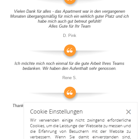
Vielen Dank für alles - das Apartment war in den vergangenen
Monaten übergangsmäßig für mich ein wirklich guter Platz und ich
habe mich auch gut betreut gefühlt!
Alles Gute für Ihr Team
D. Pink
Ich möchte mich noch einmal für die gute Arbeit Ihres Teams
bedanken. Wir haben den Aufenthalt sehr genossen.
Rene S.
Thank you all for your support! It was a pleasure to stay at your
Cookie Einstellungen
apartment
Schlie
Wir verwenden einige nicht zwingend erforderliche
Anitah S.
Cookies, um die Leistunge der Webseite zu messen und
die Erfahrung von Besuchern mit der Website zu
verbessern. Wenn Sie damit einverstanden sind,