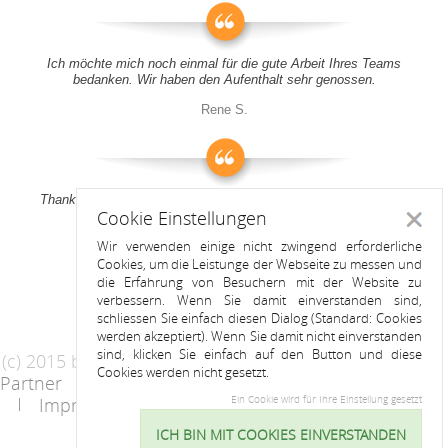
Ich möchte mich noch einmal für die gute Arbeit Ihres Teams
bedanken. Wir haben den Aufenthalt sehr genossen.
Rene S.
Thank you all for your support! It was a pleasure to stay at your
Cookie Einstellungen
apartment
Schlie
Wir verwenden einige nicht zwingend erforderliche
Anitah S.
Cookies, um die Leistunge der Webseite zu messen und
die Erfahrung von Besuchern mit der Website zu
verbessern. Wenn Sie damit einverstanden sind,
schliessen Sie einfach diesen Dialog (Standard: Cookies
werden akzeptiert). Wenn Sie damit nicht einverstanden
sind, klicken Sie einfach auf den Button und diese
(c) 2015 by Riess Apartments
Cookies werden nicht gesetzt.
Partner
AGB
Datenschutzerklärung
Impressum
Kontakt
Ein Cookie wird für Ihre Einstellung gesetzt
ICH BIN MIT COOKIES EINVERSTANDEN
Cookie