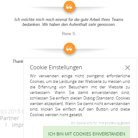
Ich möchte mich noch einmal für die gute Arbeit Ihres Teams
bedanken. Wir haben den Aufenthalt sehr genossen.
Rene S.
Thank you all for your support! It was a pleasure to stay at your
Cookie Einstellungen
apartment
Schlie
Wir verwenden einige nicht zwingend erforderliche
Anitah S.
Cookies, um die Leistunge der Webseite zu messen und
die Erfahrung von Besuchern mit der Website zu
verbessern. Wenn Sie damit einverstanden sind,
schliessen Sie einfach diesen Dialog (Standard: Cookies
werden akzeptiert). Wenn Sie damit nicht einverstanden
sind, klicken Sie einfach auf den Button und diese
(c) 2015 by Riess Apartments
Cookies werden nicht gesetzt.
Partner
AGB
Datenschutzerklärung
Impressum
Kontakt
Ein Cookie wird für Ihre Einstellung gesetzt
ICH BIN MIT COOKIES EINVERSTANDEN
Cookie