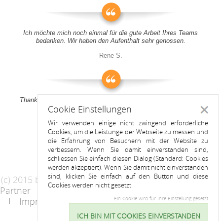
Ich möchte mich noch einmal für die gute Arbeit Ihres Teams
bedanken. Wir haben den Aufenthalt sehr genossen.
Rene S.
Thank you all for your support! It was a pleasure to stay at your
Cookie Einstellungen
apartment
Schlie
Wir verwenden einige nicht zwingend erforderliche
Anitah S.
Cookies, um die Leistunge der Webseite zu messen und
die Erfahrung von Besuchern mit der Website zu
verbessern. Wenn Sie damit einverstanden sind,
schliessen Sie einfach diesen Dialog (Standard: Cookies
werden akzeptiert). Wenn Sie damit nicht einverstanden
sind, klicken Sie einfach auf den Button und diese
(c) 2015 by Riess Apartments
Cookies werden nicht gesetzt.
Partner
AGB
Datenschutzerklärung
Impressum
Kontakt
Ein Cookie wird für Ihre Einstellung gesetzt
ICH BIN MIT COOKIES EINVERSTANDEN
Cookie