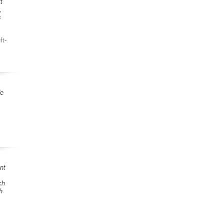
t
,
s
ft-
de
nt
ch
h