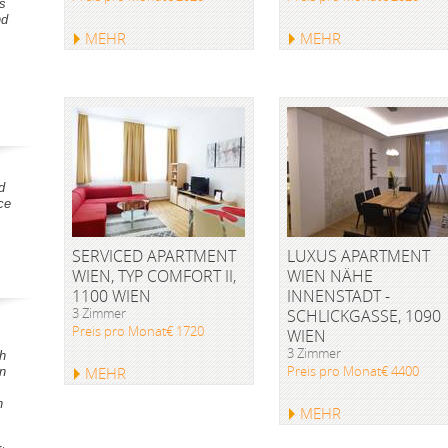
s
nd
MEHR
MEHR
d
ce
SERVICED APARTMENT
LUXUS APARTMENT
WIEN, TYP COMFORT II,
WIEN NÄHE
1100 WIEN
INNENSTADT -
3 Zimmer
SCHLICKGASSE, 1090
Preis pro Monat€ 1720
WIEN
3 Zimmer
h
Preis pro Monat€ 4400
MEHR
en
h
MEHR