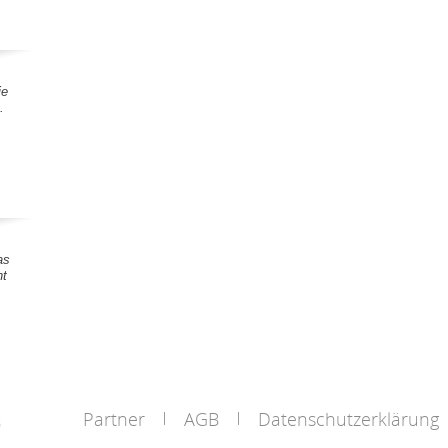
ie
.
as
nt
Partner
AGB
Datenschutzerklärung
s