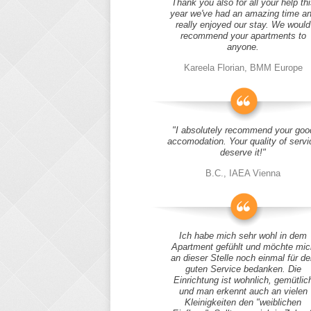
Thank you also for all your help thi
year we've had an amazing time a
really enjoyed our stay. We would
recommend your apartments to
anyone.
Kareela Florian, BMM Europe
"I absolutely recommend your goo
accomodation. Your quality of servi
deserve it!"
B.C., IAEA Vienna
Ich habe mich sehr wohl in dem
Apartment gefühlt und möchte mic
an dieser Stelle noch einmal für d
guten Service bedanken. Die
Einrichtung ist wohnlich, gemütlic
und man erkennt auch an vielen
Kleinigkeiten den "weiblichen