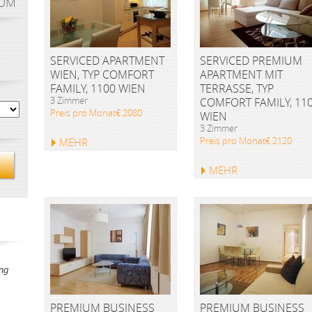
AUM
SERVICED APARTMENT
SERVICED PREMIUM
WIEN, TYP COMFORT
APARTMENT MIT
FAMILY, 1100 WIEN
TERRASSE, TYP
3 Zimmer
COMFORT FAMILY, 11
Preis pro Monat€ 2080
WIEN
3 Zimmer
Preis pro Monat€ 2120
MEHR
MEHR
ng
PREMIUM BUSINESS
PREMIUM BUSINESS