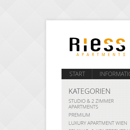
START
INFORMAT
KATEGORIEN
STUDIO & 2 ZIMMER
APARTMENTS
PREMIUM
LUXURY APARTMENT WIEN