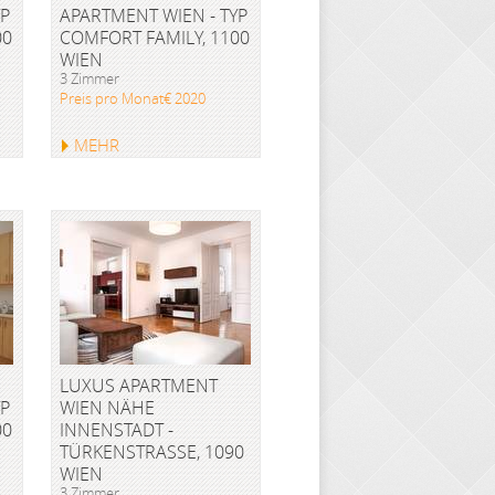
YP
APARTMENT WIEN - TYP
00
COMFORT FAMILY, 1100
WIEN
3 Zimmer
Preis pro Monat€ 2020
MEHR
LUXUS APARTMENT
YP
WIEN NÄHE
00
INNENSTADT -
TÜRKENSTRASSE, 1090 W
IEN
3 Zimmer