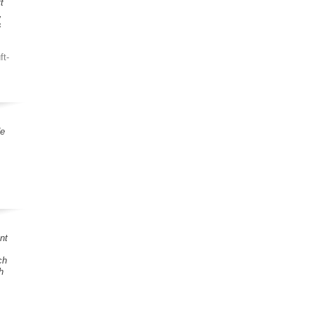
t
,
s
ft-
de
nt
ch
h