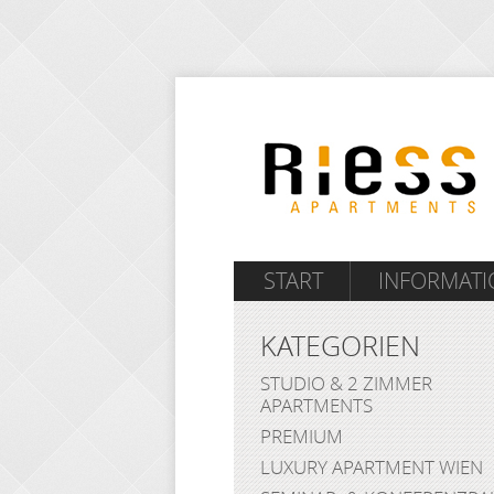
START
INFORMAT
KATEGORIEN
STUDIO & 2 ZIMMER
APARTMENTS
PREMIUM
LUXURY APARTMENT WIEN