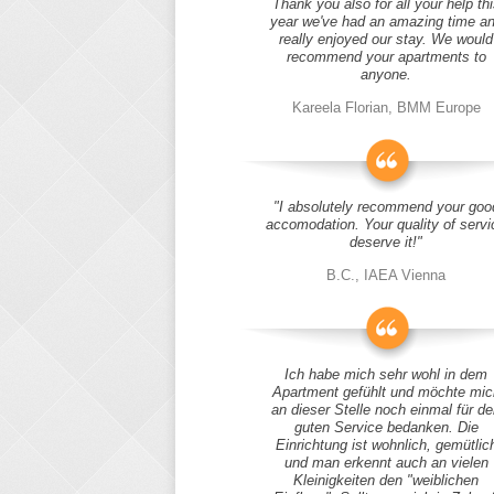
Thank you also for all your help thi
year we've had an amazing time a
really enjoyed our stay. We would
recommend your apartments to
anyone.
Kareela Florian, BMM Europe
"I absolutely recommend your goo
accomodation. Your quality of servi
deserve it!"
B.C., IAEA Vienna
Ich habe mich sehr wohl in dem
Apartment gefühlt und möchte mic
an dieser Stelle noch einmal für d
guten Service bedanken. Die
Einrichtung ist wohnlich, gemütlic
und man erkennt auch an vielen
Kleinigkeiten den "weiblichen