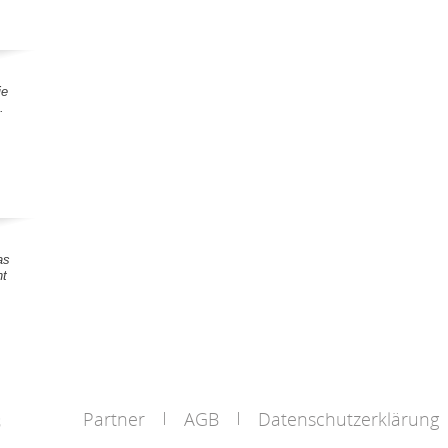
ie
.
as
nt
Partner
AGB
Datenschutzerklärung
s