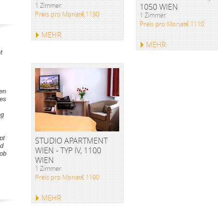
1 Zimmer
1050 WIEN
Preis pro Monat€ 1190
1 Zimmer
Preis pro Monat€ 1110
MEHR
MEHR
t
gen
tes
ng
pt
STUDIO APARTMENT
nd
WIEN - TYP IV, 1100
Lob
WIEN
1 Zimmer
Preis pro Monat€ 1190
MEHR