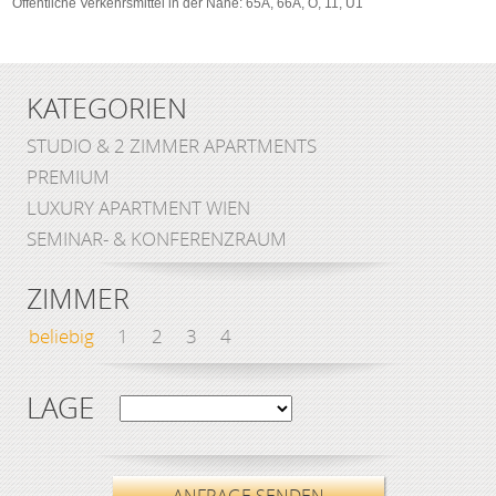
Öffentliche Verkehrsmittel in der Nähe: 65A, 66A, O, 11, U1
KATEGORIEN
STUDIO & 2 ZIMMER APARTMENTS
PREMIUM
LUXURY APARTMENT WIEN
SEMINAR- & KONFERENZRAUM
ZIMMER
beliebig
1
2
3
4
LAGE