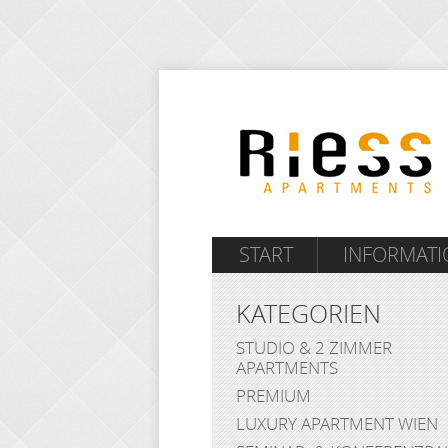
START
INFORMAT
KATEGORIEN
STUDIO & 2 ZIMMER
APARTMENTS
PREMIUM
LUXURY APARTMENT WIEN