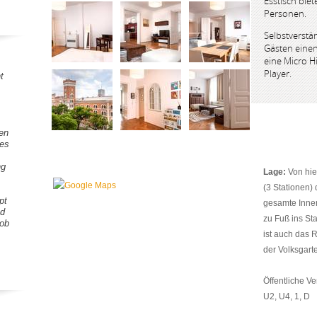
Esstisch biet
Personen.
Selbstverstä
Gästen eine
eine Micro H
Player.
t
gen
tes
ng
Lage:
Von hie
(3 Stationen) 
pt
gesamte Inner
nd
zu Fuß ins St
Lob
ist auch das 
der Volksgarte
Öffentliche Ve
U2, U4, 1, D