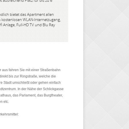
et ausreichend Platz für bis zu 6
ndlich bietet das Apartment allen
n kostenlosen WLAN-Internetzugang,
ifi Anlage, Full-HD TV und Blu Ray
r aus fahren Sie mit einer Straßenbahn
direkt bis zur Ringstraße, welche die
e Stadt umschließt oder gehen einfach
adtzentrum. In der Nähe der Schlickgasse
Rathaus, das Parlament, das Burgtheater,
n etc.
rkehrsmittel: