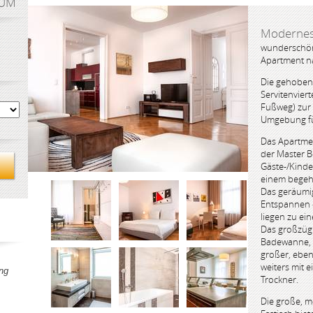
AUM
Modernes 
wunderschön
Apartment n
Die gehoben
Servitenvier
Fußweg) zur 
Umgebung fü
Das Apartmen
der Master 
Gäste-/Kinde
einem begehb
Das geräumi
Entspannen 
liegen zu ei
Das großzügi
Badewanne,
großer, eben
weiters mit
ng
Trockner.
Die große, m