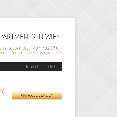
APARTMENTS IN WIEN
, Fr. 8:30-14:00:
+43 1 402 57 01
age außerhalb unserer Bürozeiten?
deutsch
english
 W
ANFRAGE SENDEN