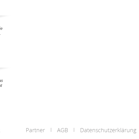
ie
.
as
nt
Partner
AGB
Datenschutzerklärung
s