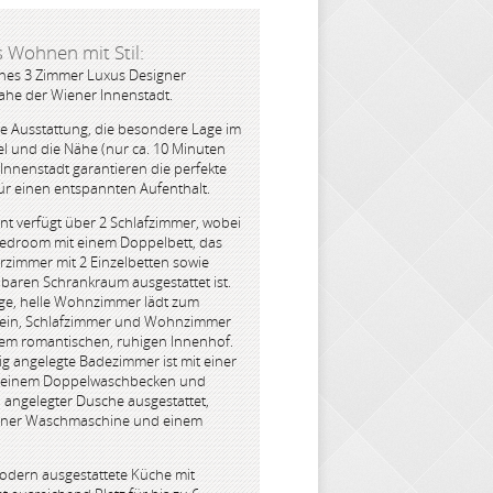
Wohnen mit Stil:
es 3 Zimmer Luxus Designer
ahe der Wiener Innenstadt.
e Ausstattung, die besondere Lage im
tel und die Nähe (nur ca. 10 Minuten
Innenstadt garantieren die perfekte
r einen entspannten Aufenthalt.
t verfügt über 2 Schlafzimmer, wobei
Bedroom mit einem Doppelbett, das
rzimmer mit 2 Einzelbetten sowie
aren Schrankraum ausgestattet ist.
ge, helle Wohnzimmer lädt zum
ein, Schlafzimmer und Wohnzimmer
nem romantischen, ruhigen Innenhof.
g angelegte Badezimmer ist mit einer
 einem Doppelwaschbecken und
 angelegter Dusche ausgestattet,
 einer Waschmaschine und einem
odern ausgestattete Küche mit