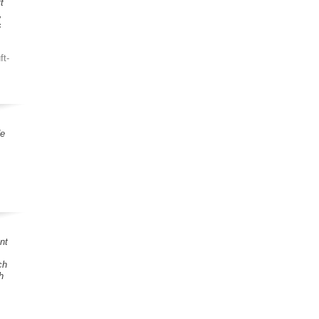
t
,
s
ft-
de
nt
ch
h