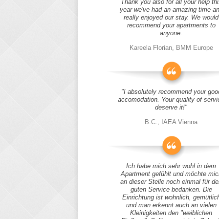
Thank you also for all your help thi
year we've had an amazing time a
really enjoyed our stay. We would
recommend your apartments to
anyone.
Kareela Florian, BMM Europe
"I absolutely recommend your goo
accomodation. Your quality of servi
deserve it!"
B.C., IAEA Vienna
Ich habe mich sehr wohl in dem
Apartment gefühlt und möchte mic
an dieser Stelle noch einmal für d
guten Service bedanken. Die
Einrichtung ist wohnlich, gemütlic
und man erkennt auch an vielen
Kleinigkeiten den "weiblichen