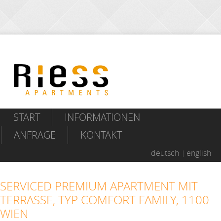
START
INFORMATIONEN
ANFRAGE
KONTAKT
deutsch
english
SERVICED PREMIUM APARTMENT MIT
TERRASSE, TYP COMFORT FAMILY, 1100
WIEN