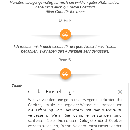
Monaten übergangsmäßig für mich ein wirklich guter Platz und ich
habe mich auch gut betreut gefühlt!
Alles Gute für Ihr Team
D. Pink
Ich möchte mich noch einmal für die gute Arbeit Ihres Teams
bedanken. Wir haben den Aufenthalt sehr genossen.
Rene S.
Thank you all for your support! It was a pleasure to stay at your
Cookie Einstellungen
apartment
Schlie
Wir verwenden einige nicht zwingend erforderliche
Anitah S.
Cookies, um die Leistunge der Webseite zu messen und
die Erfahrung von Besuchern mit der Website zu
verbessern. Wenn Sie damit einverstanden sind,
schliessen Sie einfach diesen Dialog (Standard: Cookies
werden akzeptiert). Wenn Sie damit nicht einverstanden