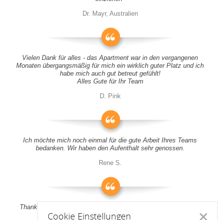
Dr. Mayr, Australien
Vielen Dank für alles - das Apartment war in den vergangenen
Monaten übergangsmäßig für mich ein wirklich guter Platz und ich
habe mich auch gut betreut gefühlt!
Alles Gute für Ihr Team
D. Pink
Ich möchte mich noch einmal für die gute Arbeit Ihres Teams
bedanken. Wir haben den Aufenthalt sehr genossen.
Rene S.
Thank you all for your support! It was a pleasure to stay at your
Cookie Einstellungen
apartment
Schlie