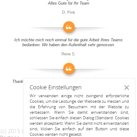
Alles Gute für Ihr Team
D. Pink
Ich möchte mich noch einmal für die gute Arbeit Ihres Teams
bedanken. Wir haben den Aufenthalt sehr genossen.
Rene S.
Thank you all for your support! It was a pleasure to stay at your
Cookie Einstellungen
apartment
Schlie
Wir verwenden einige nicht zwingend erforderliche
Anitah S.
Cookies, um die Leistunge der Webseite zu messen und
die Erfahrung von Besuchern mit der Website zu
verbessern. Wenn Sie damit einverstanden sind,
schliessen Sie einfach diesen Dialog (Standard: Cookies
werden akzeptiert). Wenn Sie damit nicht einverstanden
sind, klicken Sie einfach auf den Button und diese
(c) 2015 by Riess Apartments
Cookies werden nicht gesetzt.