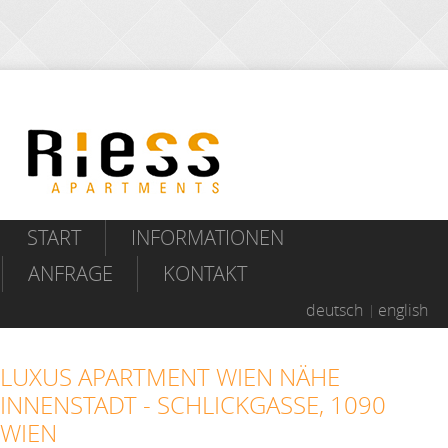
START
INFORMATIONEN
ANFRAGE
KONTAKT
deutsch
english
LUXUS APARTMENT WIEN NÄHE
INNENSTADT - SCHLICKGASSE, 1090
WIEN