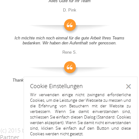
Alles Gute für Ihr Team
D. Pink
Ich möchte mich noch einmal für die gute Arbeit Ihres Teams
bedanken. Wir haben den Aufenthalt sehr genossen.
Rene S.
Thank you all for your support! It was a pleasure to stay at your
Cookie Einstellungen
apartment
Schlie
Wir verwenden einige nicht zwingend erforderliche
Anitah S.
Cookies, um die Leistunge der Webseite zu messen und
die Erfahrung von Besuchern mit der Website zu
verbessern. Wenn Sie damit einverstanden sind,
schliessen Sie einfach diesen Dialog (Standard: Cookies
werden akzeptiert). Wenn Sie damit nicht einverstanden
sind, klicken Sie einfach auf den Button und diese
(c) 2015 by Riess Apartments
Cookies werden nicht gesetzt.
Partner
AGB
Datenschutzerklärung