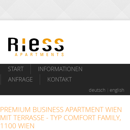
START
INFORMATIONEN
ANFRAGE
KONTAKT
deutsch
english
PREMIUM BUSINESS APARTMENT WIEN
MIT TERRASSE - TYP COMFORT FAMILY,
1100 WIEN