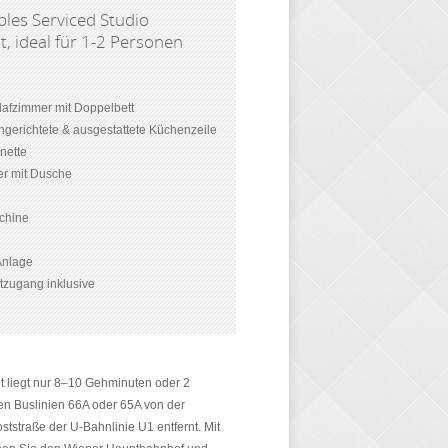
les Serviced Studio
, ideal für 1-2 Personen
afzimmer mit Doppelbett
ingerichtete & ausgestattete Küchenzeile
enette
r mit Dusche
chine
-Anlage
etzugang inklusive
 liegt nur 8–10 Gehminuten oder 2
en Buslinien 66A oder 65A von der
oststraße der U-Bahnlinie U1 entfernt. Mit