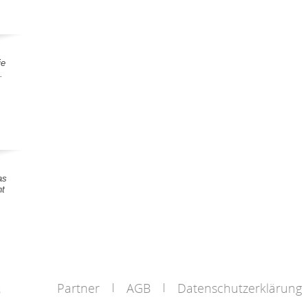
ie
.
as
nt
Partner
AGB
Datenschutzerklärung
s