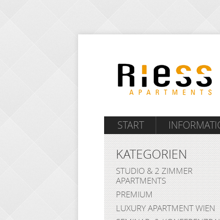
START
INFORMAT
KATEGORIEN
STUDIO & 2 ZIMMER
APARTMENTS
PREMIUM
LUXURY APARTMENT WIEN