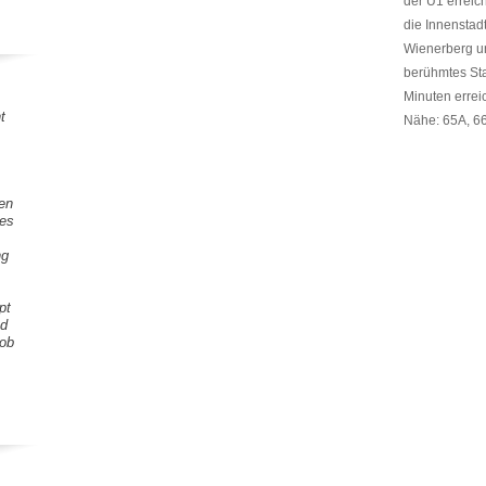
der U1 errei
die Innenstad
Wienerberg u
berühmtes Sta
Minuten erreic
t
Nähe: 65A, 66
gen
tes
ng
pt
nd
Lob