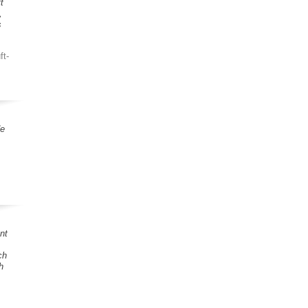
t
,
s
ft-
de
nt
ch
h