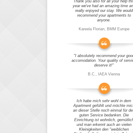
Thank you also for all your help thi
year we've had an amazing time a
really enjoyed our stay. We would
recommend your apartments to
anyone.
Kareela Florian, BMM Europe
"I absolutely recommend your goo
accomodation. Your quality of servi
deserve it!"
B.C., IAEA Vienna
Ich habe mich sehr wohl in dem
Apartment gefühlt und möchte mic
an dieser Stelle noch einmal für d
guten Service bedanken. Die
Einrichtung ist wohnlich, gemütlic
und man erkennt auch an vielen
Kleinigkeiten den "weiblichen