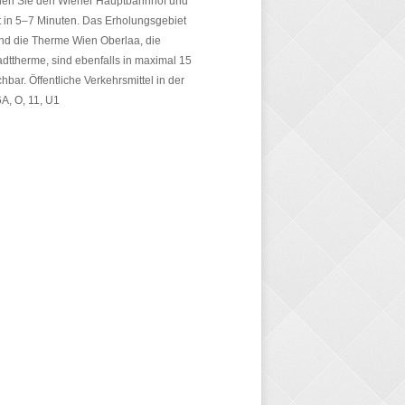
chen Sie den Wiener Hauptbahnhof und
t in 5–7 Minuten. Das Erholungsgebiet
nd die Therme Wien Oberlaa, die
dttherme, sind ebenfalls in maximal 15
hbar. Öffentliche Verkehrsmittel in der
A, O, 11, U1