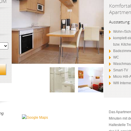
AUM
Komfortab
Apartment
Ausstattung:
Wohn-/Schl
komplett e
bzw. Kitch
Badezimme
WC
Waschmas
Smart-TV
Micro Hifi
Wifi Intern
Das Apartment
ng
Minuten mit d
Haltestelle Tr