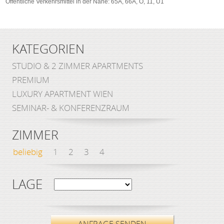
Öffentliche Verkehrsmittel in der Nähe: 65A, 66A, O, 11, U1
KATEGORIEN
STUDIO & 2 ZIMMER APARTMENTS
PREMIUM
LUXURY APARTMENT WIEN
SEMINAR- & KONFERENZRAUM
ZIMMER
beliebig
1
2
3
4
LAGE