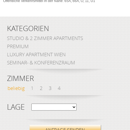
Öffentliche Verkehrsmittel in der Nähe: 65A, 66A, O, 11, U1
KATEGORIEN
STUDIO & 2 ZIMMER APARTMENTS
PREMIUM
LUXURY APARTMENT WIEN
SEMINAR- & KONFERENZRAUM
ZIMMER
beliebig
1
2
3
4
LAGE