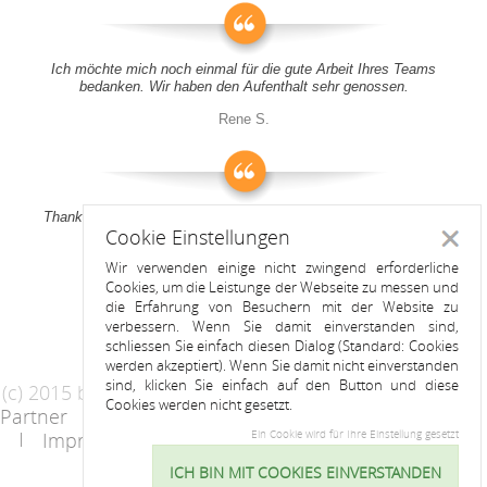
Ich möchte mich noch einmal für die gute Arbeit Ihres Teams
bedanken. Wir haben den Aufenthalt sehr genossen.
Rene S.
Thank you all for your support! It was a pleasure to stay at your
Cookie Einstellungen
apartment
Schlie
Wir verwenden einige nicht zwingend erforderliche
Anitah S.
Cookies, um die Leistunge der Webseite zu messen und
die Erfahrung von Besuchern mit der Website zu
verbessern. Wenn Sie damit einverstanden sind,
schliessen Sie einfach diesen Dialog (Standard: Cookies
werden akzeptiert). Wenn Sie damit nicht einverstanden
sind, klicken Sie einfach auf den Button und diese
(c) 2015 by Riess Apartments
Cookies werden nicht gesetzt.
Partner
AGB
Datenschutzerklärung
Impressum
Kontakt
Ein Cookie wird für Ihre Einstellung gesetzt
ICH BIN MIT COOKIES EINVERSTANDEN
Cookie