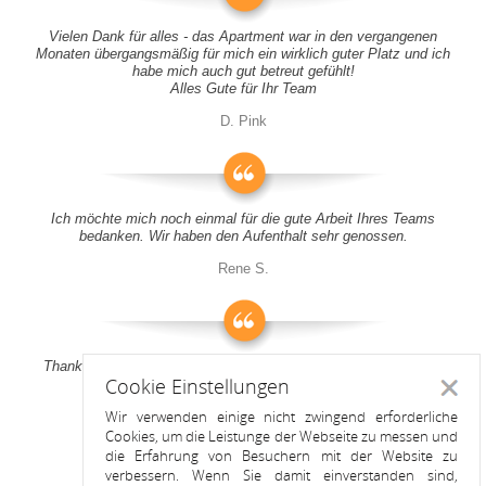
Vielen Dank für alles - das Apartment war in den vergangenen
Monaten übergangsmäßig für mich ein wirklich guter Platz und ich
habe mich auch gut betreut gefühlt!
Alles Gute für Ihr Team
D. Pink
Ich möchte mich noch einmal für die gute Arbeit Ihres Teams
bedanken. Wir haben den Aufenthalt sehr genossen.
Rene S.
Thank you all for your support! It was a pleasure to stay at your
Cookie Einstellungen
apartment
Schlie
Wir verwenden einige nicht zwingend erforderliche
Anitah S.
Cookies, um die Leistunge der Webseite zu messen und
die Erfahrung von Besuchern mit der Website zu
verbessern. Wenn Sie damit einverstanden sind,