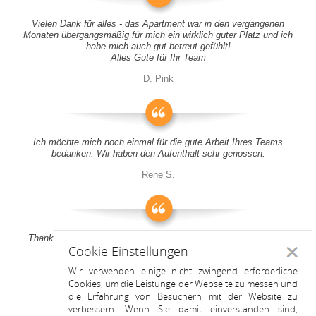
Vielen Dank für alles - das Apartment war in den vergangenen
Monaten übergangsmäßig für mich ein wirklich guter Platz und ich
habe mich auch gut betreut gefühlt!
Alles Gute für Ihr Team
D. Pink
Ich möchte mich noch einmal für die gute Arbeit Ihres Teams
bedanken. Wir haben den Aufenthalt sehr genossen.
Rene S.
Thank you all for your support! It was a pleasure to stay at your
Cookie Einstellungen
apartment
Schlie
Wir verwenden einige nicht zwingend erforderliche
Anitah S.
Cookies, um die Leistunge der Webseite zu messen und
die Erfahrung von Besuchern mit der Website zu
verbessern. Wenn Sie damit einverstanden sind,