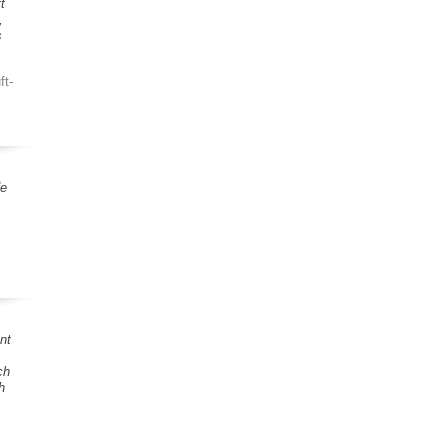
t
,
s
ft-
de
nt
ch
h