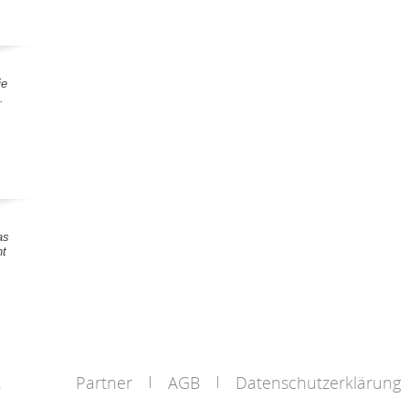
ie
.
as
nt
Partner
AGB
Datenschutzerklärung
s