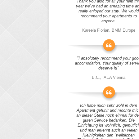
Thank you also for all your help thi
year we've had an amazing time a
really enjoyed our stay. We would
recommend your apartments to
anyone.
Kareela Florian, BMM Europe
"I absolutely recommend your goo
accomodation. Your quality of servi
deserve it!"
B.C., IAEA Vienna
Ich habe mich sehr wohl in dem
Apartment gefühlt und möchte mic
an dieser Stelle noch einmal für d
guten Service bedanken. Die
Einrichtung ist wohnlich, gemütlic
und man erkennt auch an vielen
Kleinigkeiten den "weiblichen