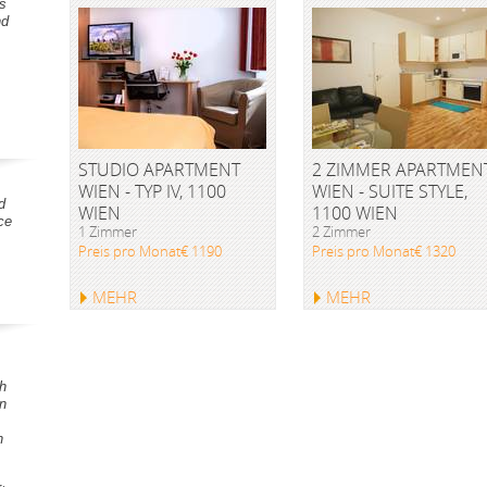
s
nd
STUDIO APARTMENT
2 ZIMMER APARTMEN
WIEN - TYP IV, 1100
WIEN - SUITE STYLE,
d
WIEN
1100 WIEN
ce
1 Zimmer
2 Zimmer
Preis pro Monat€ 1190
Preis pro Monat€ 1320
MEHR
MEHR
h
en
h