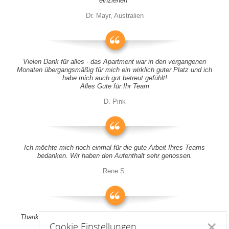
einziehen"
Dr. Mayr, Australien
Vielen Dank für alles - das Apartment war in den vergangenen
Monaten übergangsmäßig für mich ein wirklich guter Platz und ich
habe mich auch gut betreut gefühlt!
Alles Gute für Ihr Team
D. Pink
Ich möchte mich noch einmal für die gute Arbeit Ihres Teams
bedanken. Wir haben den Aufenthalt sehr genossen.
Rene S.
Thank you all for your support! It was a pleasure to stay at your
Cookie Einstellungen
apartment
Schlie