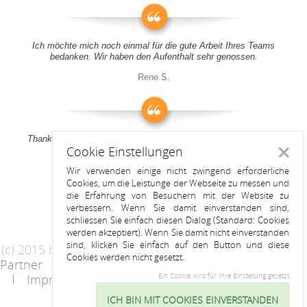
Ich möchte mich noch einmal für die gute Arbeit Ihres Teams
bedanken. Wir haben den Aufenthalt sehr genossen.
Rene S.
Thank you all for your support! It was a pleasure to stay at your
Cookie Einstellungen
apartment
Schlie
Wir verwenden einige nicht zwingend erforderliche
Anitah S.
Cookies, um die Leistunge der Webseite zu messen und
die Erfahrung von Besuchern mit der Website zu
verbessern. Wenn Sie damit einverstanden sind,
schliessen Sie einfach diesen Dialog (Standard: Cookies
werden akzeptiert). Wenn Sie damit nicht einverstanden
sind, klicken Sie einfach auf den Button und diese
(c) 2015 by Riess Apartments
Cookies werden nicht gesetzt.
Partner
AGB
Datenschutzerklärung
Impressum
Kontakt
Ein Cookie wird für Ihre Einstellung gesetzt
ICH BIN MIT COOKIES EINVERSTANDEN
Cookie